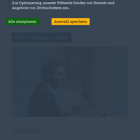
Ihre Andrea Ruschin
Zur Optimierung unserer Webseite binden wir Dienste und
CDU-Ortsvorsitzende
Angebote von Drittanbietern ein.
Alle akzeptieren
Auswahl speichern
CDU Rheinland-Pfalz
05.02.2026