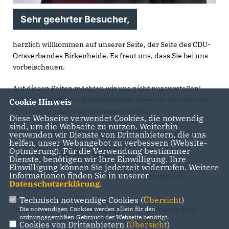
Sehr geehrter Besucher,
herzlich willkommen auf unserer Seite, der Seite des CDU-
Ortsverbandes Birkenheide. Es freut uns, dass Sie bei uns
vorbeischauen.
Auf diesen Seiten möchten wir uns nicht nur vorstellen!
Wir möchten Sie auch über aktuelle Themen, die unseren
Cookie Hinweis
Ort betreffen auf dem Laufenden halten.
Diese Webseite verwendet Cookies, die notwendig
sind, um die Webseite zu nutzen. Weiterhin
Haben Sie Fragen, Anregungen, Kritik oder wollen Sie bei
verwenden wir Dienste von Drittanbietern, die uns
helfen, unser Webangebot zu verbessern (Website-
uns mitwirken und Ihre Ideen mit einfließen lassen?
Optmierung). Für die Verwendung bestimmter
Sprechen Sie uns einfach an.
Dienste, benötigen wir Ihre Einwilligung. Ihre
Einwilligung können Sie jederzeit widerrufen. Weitere
Informationen finden Sie in unserer
Nur wer aktiv ist, hat die Möglichkeit auch etwas zu
Datenschutzerklärung
.
verändern.
Technisch notwendige Cookies (
Übersicht
)
Ihnen nun viel Freude beim Rumstöbern unserer Seite.
Die notwendigen Cookies werden allein für den
ordnungsgemäßen Gebrauch der Webseite benötigt.
Cookies von Drittanbietern (
Übersicht
)