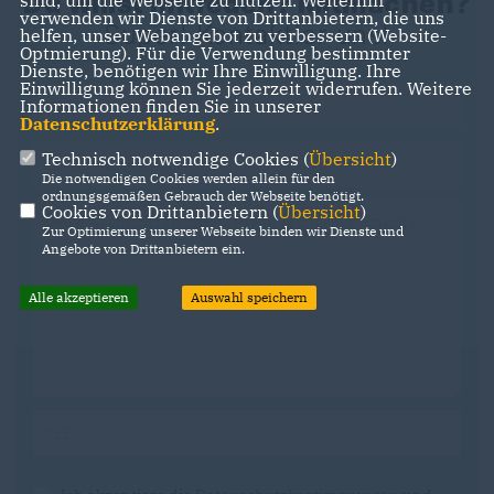
Du willst mitreden? Mitmachen?
sind, um die Webseite zu nutzen. Weiterhin
verwenden wir Dienste von Drittanbietern, die uns
Super! Kontaktier uns!
helfen, unser Webangebot zu verbessern (Website-
Optmierung). Für die Verwendung bestimmter
Dienste, benötigen wir Ihre Einwilligung. Ihre
Einwilligung können Sie jederzeit widerrufen. Weitere
Informationen finden Sie in unserer
Datenschutzerklärung
.
Technisch notwendige Cookies (
Übersicht
)
Die notwendigen Cookies werden allein für den
ordnungsgemäßen Gebrauch der Webseite benötigt.
Cookies von Drittanbietern (
Übersicht
)
Zur Optimierung unserer Webseite binden wir Dienste und
Angebote von Drittanbietern ein.
Alle akzeptieren
Auswahl speichern