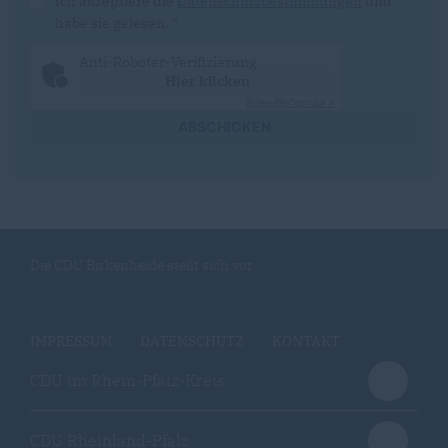
Ich akzeptiere die
Datenschutzbestimmungen
und
habe sie gelesen.
*
Anti-Roboter-Verifizierung
Hier klicken
Friendly
Captcha ⇗
ABSCHICKEN
Die CDU Birkenheide stellt sich vor
IMPRESSUM
DATENSCHUTZ
KONTAKT
CDU im Rhein-Pfalz-Kreis
CDU Rheinland-Pfalz